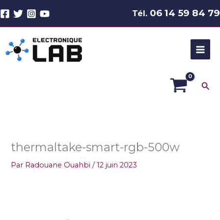
Aller
06 14 59 84 79
Tél.
au
contenu
Rec
thermaltake-smart-rgb-500w
Par
Radouane Ouahbi
/
12 juin 2023