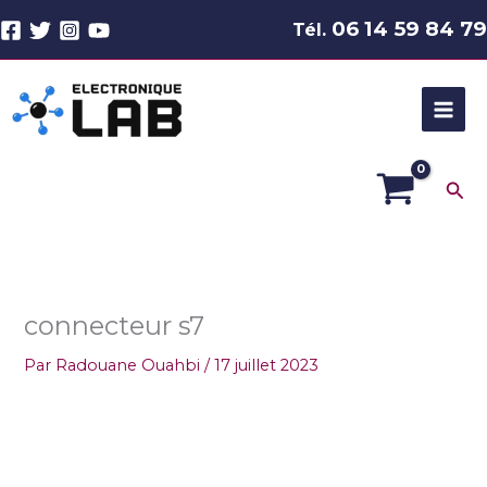
Aller
06 14 59 84 79
Tél.
au
contenu
Rec
connecteur s7
Par
Radouane Ouahbi
/
17 juillet 2023