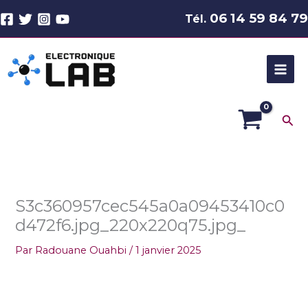
Aller
06 14 59 84 79
Tél.
au
contenu
Rec
S3c360957cec545a0a09453410c0
d472f6.jpg_220x220q75.jpg_
Par
Radouane Ouahbi
/
1 janvier 2025