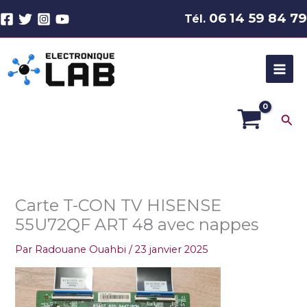
Aller
06 14 59 84 79
Tél.
au
contenu
Rec
Carte T-CON TV HISENSE
55U72QF ART 48 avec nappes
Par
Radouane Ouahbi
/
23 janvier 2025