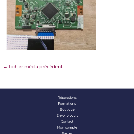
←
Fichier média précédent
Réparations
Formations
Boutique
Envoi produit
Contact
Mon compte
Panier