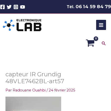
Aller
06 14 59 84 79
Tél.
au
contenu
Rec
capteur IR Grundig
48VLE7462BL-art57
Par
Radouane Ouahbi
/
24 février 2025