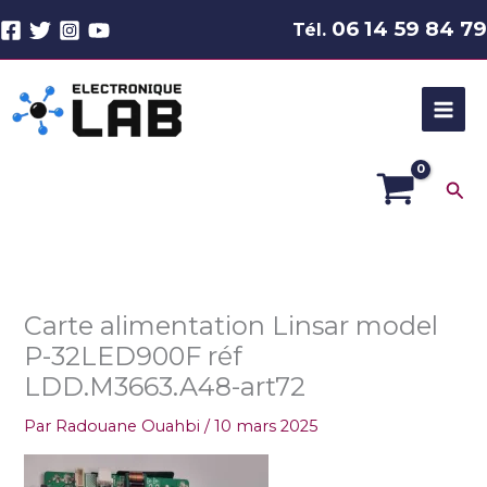
Aller
06 14 59 84 79
Tél.
au
contenu
Rec
Carte alimentation Linsar model
P-32LED900F réf
LDD.M3663.A48-art72
Par
Radouane Ouahbi
/
10 mars 2025