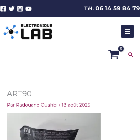
Aller
06 14 59 84 79
Tél.
au
contenu
Rec
ART90
Par
Radouane Ouahbi
/
18 août 2025