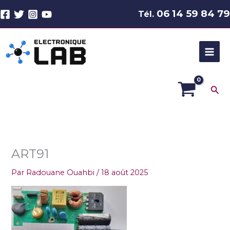
Aller
06 14 59 84 79
Tél.
au
contenu
Rec
ART91
Par
Radouane Ouahbi
/
18 août 2025