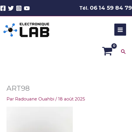
Aller
06 14 59 84 79
Tél.
au
contenu
Rec
ART98
Par
Radouane Ouahbi
/
18 août 2025