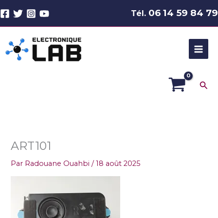
Aller
06 14 59 84 79
Tél.
au
contenu
Rec
ART101
Par
Radouane Ouahbi
/
18 août 2025