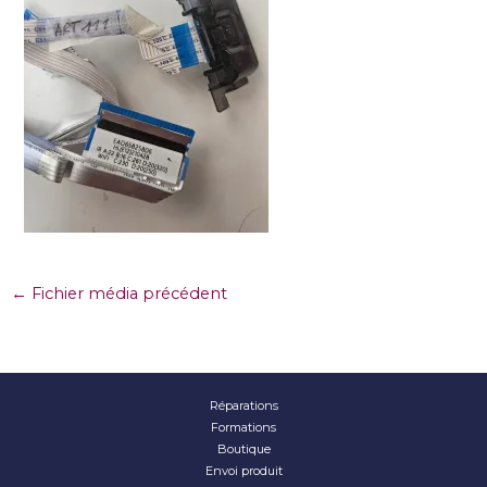
←
Fichier média précédent
Réparations
Formations
Boutique
Envoi produit