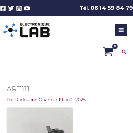
Aller
06 14 59 84 79
Tél.
au
contenu
Rec
ART111
Par
Radouane Ouahbi
/
19 août 2025