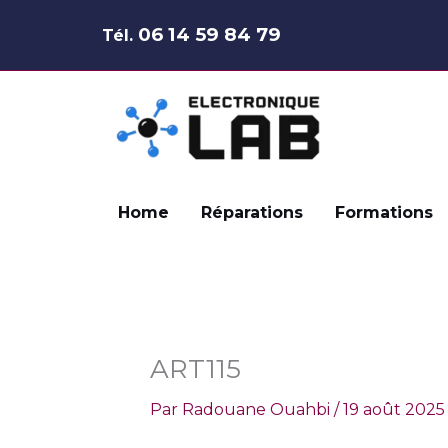
Aller
06 14 59 84 79
Tél.
au
contenu
Home
Réparations
Formations
ART115
Par
Radouane Ouahbi
/
19 août 2025