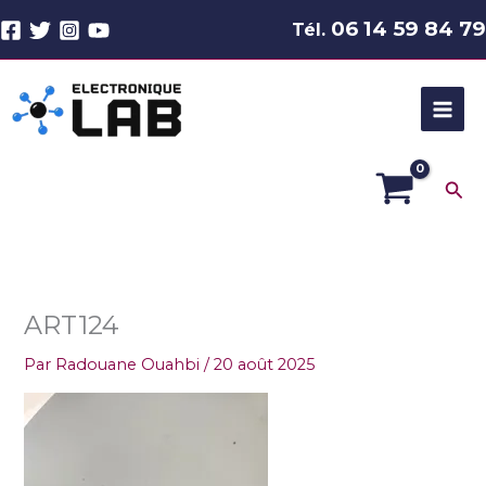
Aller
06 14 59 84 79
Tél.
au
contenu
Rec
ART124
Par
Radouane Ouahbi
/
20 août 2025