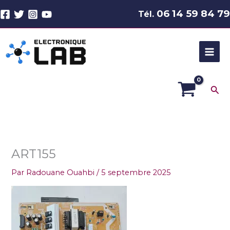
Aller
06 14 59 84 79
Tél.
au
contenu
Rec
ART155
Par
Radouane Ouahbi
/
5 septembre 2025