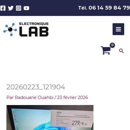
Aller
06 14 59 84 79
Tél.
au
contenu
Rec
20260223_121904
Par
Radouane Ouahbi
/
23 février 2026