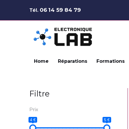
Aller
06 14 59 84 79
Tél.
au
contenu
Home
Réparations
Formations
Filtre
Prix
4 €
5 €