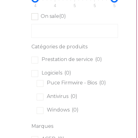
4
4
5
5
5
On sale
(0)
Catégories de produits
Prestation de service
(0)
Logiciels
(0)
Puce Firmwire - Bios
(0)
Antivirus
(0)
Windows
(0)
Multimédia
(0)
Marques
Consoles de jeu
(0)