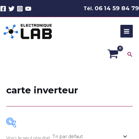
Aller
06 14 59 84 79
Tél.
au
contenu
Rec
carte inverteur
Voici le seul résultat