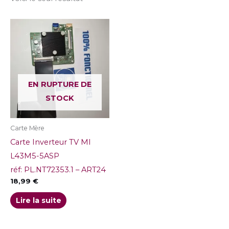
Prix
18 €
19 €
18
18
19
19
19
On sale
(0)
EN RUPTURE DE
STOCK
Catégories de produits
Prestation de service
(0)
Carte Mère
Carte Inverteur TV MI
Logiciels
(0)
L43M5-5ASP
Puce Firmwire - Bios
(0)
réf: PL.NT72353.1 – ART24
18,99
€
Antivirus
(0)
Lire la suite
Windows
(0)
Multimédia
(0)