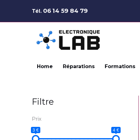
Aller
06 14 59 84 79
Tél.
au
contenu
Home
Réparations
Formations
Filtre
Prix
3 €
4 €