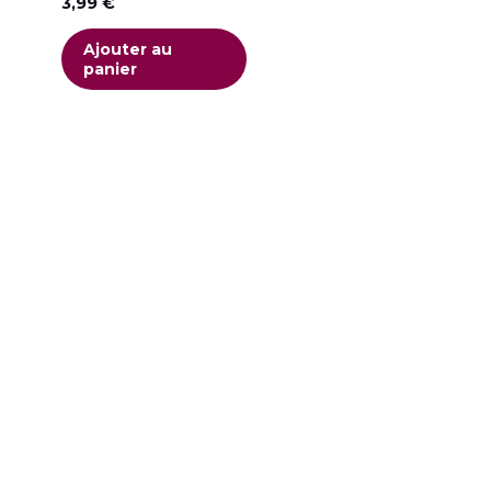
3,99
€
Fujitsu Sie
Windows
(0)
Resolution
+
Stockage
Ajouter au
Grundig
(0)
Multimédia
(0)
panier
Consoles de jeu
(0)
HAIER
(0)
TV
(0)
HARROW
(0
Ordinateurs
(0)
Hisense
(0)
All In One
(0)
HP
(0)
PC Fixe
(0)
JVC
(0)
PC Portables
(0)
LG
(0)
Outillage
(0)
LINSAR
(0)
LISTO
(0)
Kits de réparation
(0)
Philips
(0)