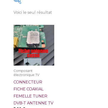
Voici le seul résultat
Prix
On sale
(0)
3 €
4 €
3
3
4
4
4
Catégories de produits
Marques
ACER
(0)
Prestation de service
(0)
APPLE
(0)
Logiciels
(0)
Composant
ASUS
(0)
électronique TV
CONNECTEUR
AYA
(0)
Puce Firmwire - Bios
FICHE COAXIAL
BRANDT
(0)
(0)
FEMELLE TUNER
Continental
Antivirus
(0)
DVB-T ANTENNE TV
Disque Dur
+
Processeur