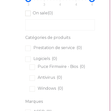
3
3
4
4
4
On sale
(0)
Catégories de produits
Prestation de service
(0)
Logiciels
(0)
Puce Firmwire - Bios
(0)
Antivirus
(0)
Windows
(0)
Multimédia
(0)
Marques
Consoles de jeu
(0)