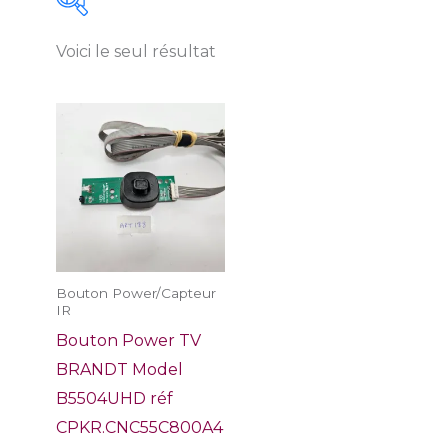
Voici le seul résultat
On sale
(0)
Bouton Power/Capteur
IR
Marques
Etat du Produit
Bouton Power TV
ACER
(0)
Neuf
(0)
BRANDT Model
APPLE
(0)
Occasion
(0)
B5504UHD réf
CPKR.CNC55C800A4
ASUS
(0)