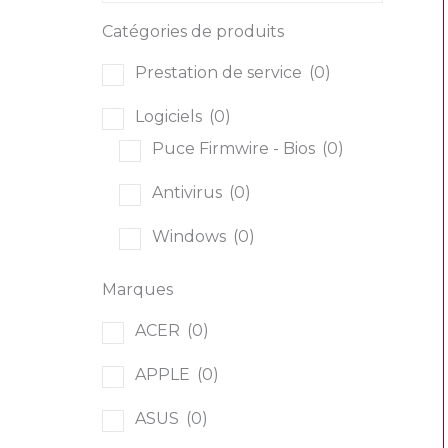
Catégories de produits
Prestation de service
(0)
Logiciels
(0)
Puce Firmwire - Bios
(0)
Antivirus
(0)
Windows
(0)
Multimédia
(0)
Marques
Consoles de jeu
(0)
ACER
(0)
TV
(0)
APPLE
(0)
Ordinateurs
(0)
ASUS
(0)
All In One
(0)