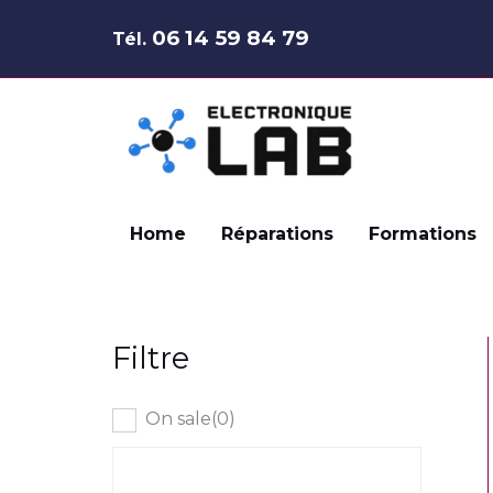
Aller
06 14 59 84 79
Tél.
au
contenu
Home
Réparations
Formations
Filtre
On sale
(0)