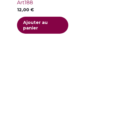
Art188
AYA
(0)
12,00
€
BRANDT
(1)
Ajouter au
panier
Continental Edison
(0)
Processeur
+
Ram
Fujitsu Siemens
(0)
Stockage
+
Taille d'écran
Grundig
(0)
HAIER
(0)
HARROW
(0)
Hisense
(0)
HP
(0)
JVC
(0)
LG
(0)