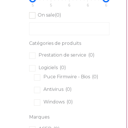
5
5
6
6
6
On sale
(0)
Catégories de produits
Prestation de service
(0)
Logiciels
(0)
Puce Firmwire - Bios
(0)
Antivirus
(0)
Windows
(0)
Multimédia
(0)
Marques
Consoles de jeu
(0)