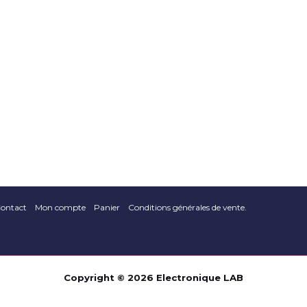
POLAROID
Périphériques /
composants
(0)
SAMSUNG
(
Pieds de TV
(0)
SHARP
(0)
Alimentation
(0)
SONY
(0)
Câbles
(0)
TCL
(0)
Chargeurs
(0)
Techwood
(
Clavier / Souris
(0)
Thomson
(0
Clé USB
(0)
ontact
Mon compte
Panier
Conditions générales de vente.
TOSHIBA
(0
Tous
(0)
Disques Externes
(0)
XIAOMI
(0)
Copyright © 2026 Electronique LAB
Ecran PC
(0)