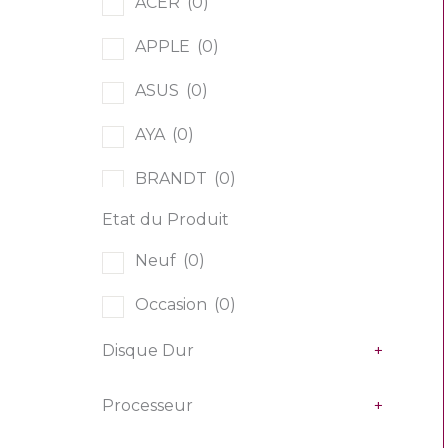
ACER
(0)
TV
(0)
APPLE
(0)
Ordinateurs
(0)
ASUS
(0)
All In One
(0)
AYA
(0)
PC Fixe
(0)
BRANDT
(0)
PC Portables
(0)
Etat du Produit
Continental Edison
(0)
Outillage
(0)
Neuf
(0)
Fujitsu Siemens
(0)
Kits de réparation
(0)
Occasion
(0)
Grundig
(0)
Périphériques / composants
(0)
Disque Dur
+
HAIER
(0)
Pieds de TV
(0)
HARROW
(0)
Processeur
+
Alimentation
(0)
Hisense
(0)