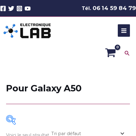
Aller
06 14 59 84 79
Tél.
au
contenu
Rec
Pour Galaxy A50
Voici le seul résultat