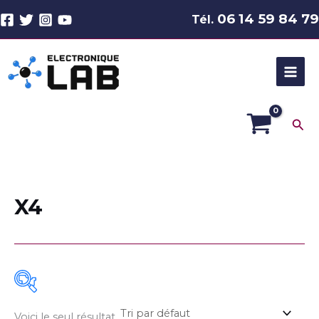
Aller
06 14 59 84 79
Tél.
au
contenu
Rec
X4
Voici le seul résultat