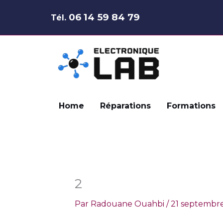
Aller
06 14 59 84 79
Tél.
au
contenu
Home
Réparations
Formations
2
Par
Radouane Ouahbi
/
21 septembr