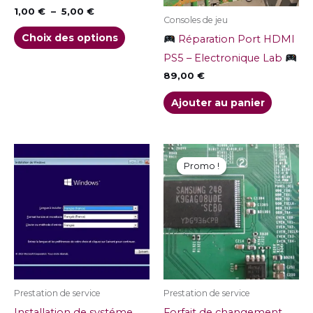
peuvent
1,00
€
–
5,00
€
Consoles de jeu
être
Choix des options
Réparation Port HDMI
choisies
PS5 – Electronique Lab
sur
89,00
€
la
Ajouter au panier
page
du
produit
Le
Le
prix
prix
Promo !
Promo !
initial
actuel
était :
est :
49,00 €.
39,00 €.
Prestation de service
Prestation de service
Installation de systéme
Forfait de changement