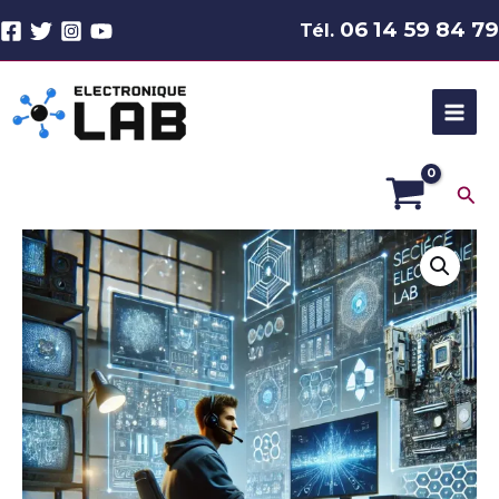
Aller
06 14 59 84 79
Tél.
au
contenu
Rec
quantité
de
Assistance
Informatique
à
Distance
–
Pour
Particuliers