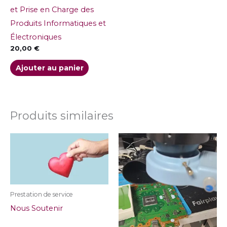
et Prise en Charge des
Produits Informatiques et
Électroniques
20,00
€
Ajouter au panier
Produits similaires
Plage
Ce
de
produit
prix :
1,00 €
a
à
5,00 €
plusieurs
variations.
Prestation de service
Les
Nous Soutenir
options