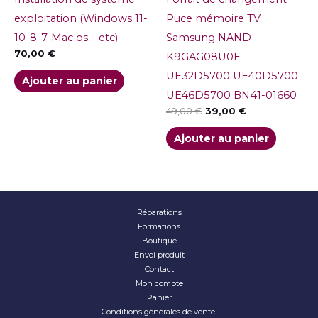
exploitation (Windows 11-
Puce mémoire TV
10-8-7-Mac os – etc)
Samsung NAND
70,00
€
K9GAG08U0E
UE32D5700 UE40D5700
Ajouter au panier
UE46D5700 BN41-01660
49,00
€
39,00
€
Ajouter au panier
Réparations
Formations
Boutique
Envoi produit
Contact
Mon compte
Panier
Conditions générales de vente.