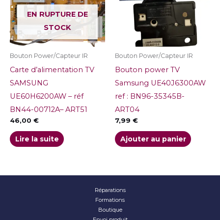
EN RUPTURE DE
STOCK
Bouton Power/Capteur IR
Bouton Power/Capteur IR
Carte d’alimentation TV
Bouton power TV
SAMSUNG
Samsung UE40J6300AW
UE60H6200AW – réf
ref : BN96-35345B-
BN44-00712A– ART51
ART04
46,00
€
7,99
€
Lire la suite
Ajouter au panier
Réparations
Formations
Boutique
Envoi produit