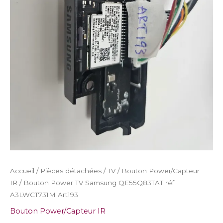
Art193
Accueil
/
Pièces détachées
/
TV
/
Bouton Power/Capteur
IR
/ Bouton Power TV Samsung QE55Q83TAT réf
A3LWCT731M Art193
Bouton Power/Capteur IR