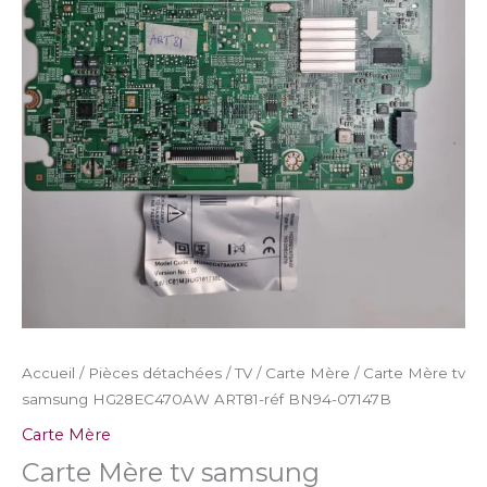
BN94-
07147B
Accueil
/
Pièces détachées
/
TV
/
Carte Mère
/ Carte Mère tv
samsung HG28EC470AW ART81-réf BN94-07147B
Carte Mère
Carte Mère tv samsung