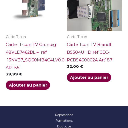
Carte T-con
Carte T-con
Carte T-con TV Grundig
Carte Tcon TV Brandt
48VLE7462BL – réf
B5504UHD réf CEC-
13NVB7_SQ60MB4C4LV0.0–
PCB5460002A Art187
32,00
€
ART55
39,99
€
Ajouter au panier
Ajouter au panier
Réparations
Formations
Boutique