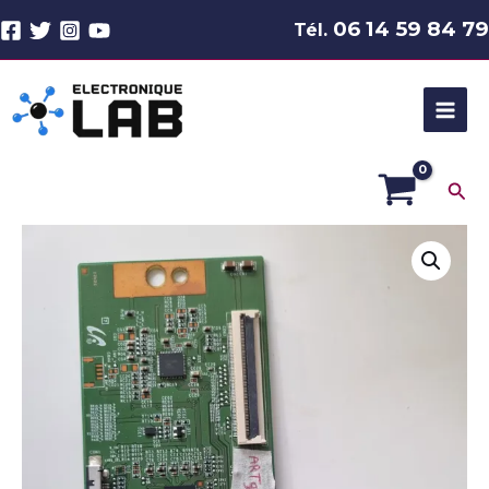
Aller
06 14 59 84 79
Tél.
au
contenu
Rec
quantité
de
Carte
T-
Con
TV
Listo
model
40DLEDUSB-