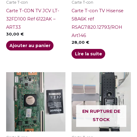
Carte T-con
Carte T-con
Carte T-CON TV JCV LT-
Carte T-con TV Hisense
32FD100 Réf 6122AK –
58A6K réf
ART33
RSAG7.820.12793/ROH
30,00
€
Art146
28,00
€
Ajouter au panier
Lire la suite
EN RUPTURE DE
STOCK