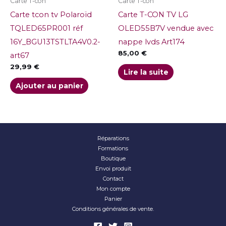
Carte T-con
Carte T-con
Carte tcon tv Polaroïd
Carte T-CON TV LG
TQLED65PR001 réf
OLED55B7V vendue avec
16Y_BGU13TSTLTA4V0.2-
nappe lvds Art174
85,00
€
art67
29,99
€
Lire la suite
Ajouter au panier
Réparations
Formations
Boutique
Envoi produit
Contact
Mon compte
Panier
Conditions générales de vente.