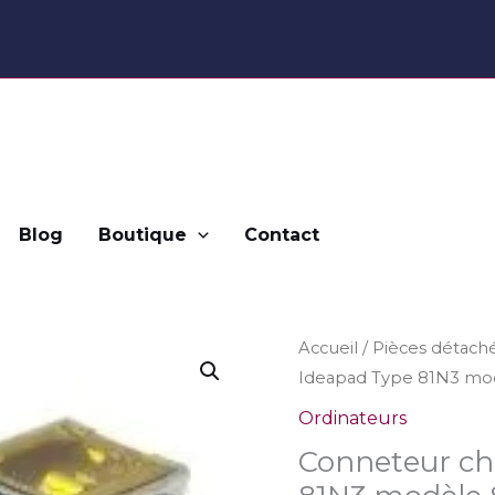
Blog
Boutique
Contact
quantité
Accueil
/
Pièces détach
Ideapad Type 81N3 mo
de
Conneteur
Ordinateurs
charge
Conneteur ch
Lenovo