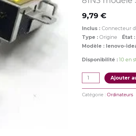
81N3 modèle 
Ideapad
Type
9,79
€
81N3
Inclus :
Connecteur d
modèle
Type :
Origine
État :
S145-
Modèle : lenovo-id
15AST
Disponibilité :
10 en 
Ajouter a
Catégorie :
Ordinateurs