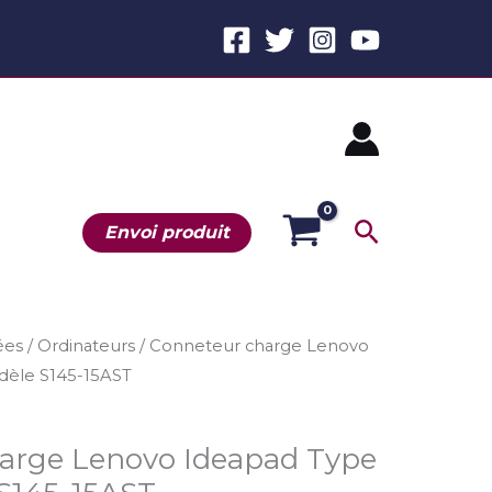
Recherche
Envoi produit
ées
/
Ordinateurs
/ Conneteur charge Lenovo
dèle S145-15AST
arge Lenovo Ideapad Type