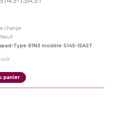
S145-15AST
e charge
Neuf
eapad-Type 81N3 modèle S145-15AST
stock
u panier