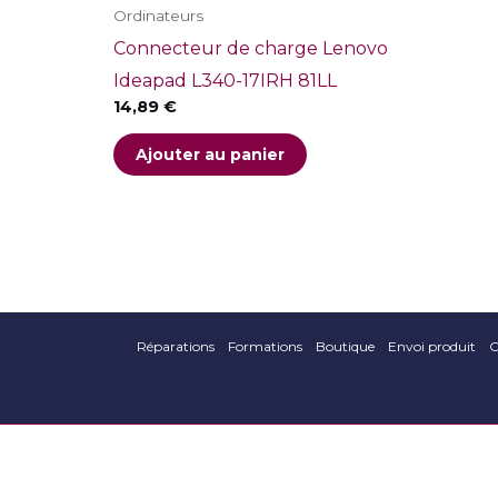
Ordinateurs
Connecteur de charge Lenovo
Ideapad L340-17IRH 81LL
14,89
€
Ajouter au panier
Réparations
Formations
Boutique
Envoi produit
C