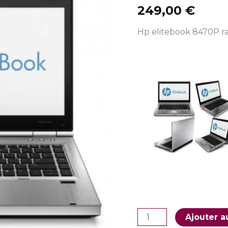
I5
249,00
€
4
Hp elitebook 8470P ra
GO
RAM
14"
Ajouter a