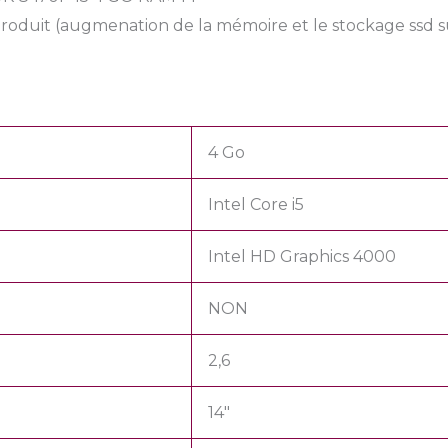
u produit (augmenation de la mémoire et le stockage ssd
4 Go
Intel Core i5
Intel HD Graphics 4000
NON
2,6
14″