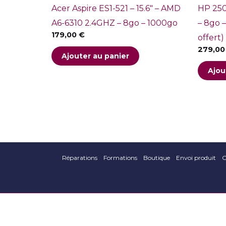
Acer Aspire ES1-521 – 15.6″ – AMD
HP 250
A6-6310 2.4GHZ – 8go – 1000go
– 8go 
179,00
€
offert)
279,0
Ajouter au panier
Ajou
Réparations
Formations
Boutique
Envoi produit
C