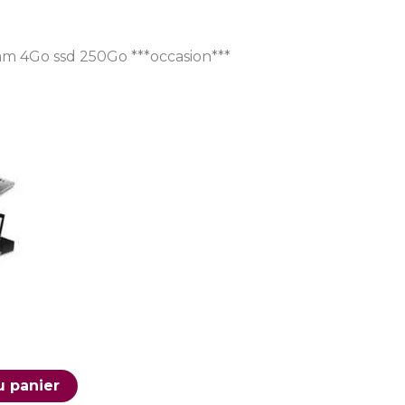
m 4Go ssd 250Go ***occasion***
u panier