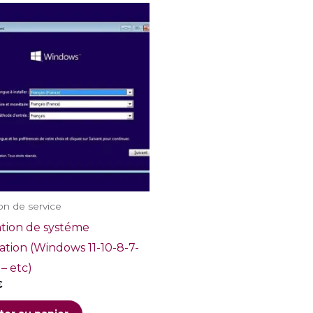
on de service
ation de systéme
ation (Windows 11-10-8-7-
– etc)
€