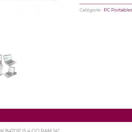
Catégorie :
PC Portable
8470P I5 4 GO RAM 14″