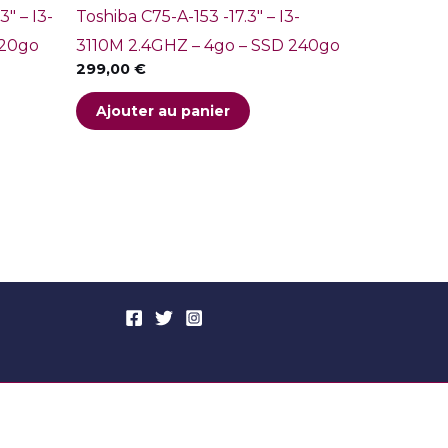
″ – I3-
Toshiba C75-A-153 -17.3″ – I3-
120go
3110M 2.4GHZ – 4go – SSD 240go
299,00
€
Ajouter au panier