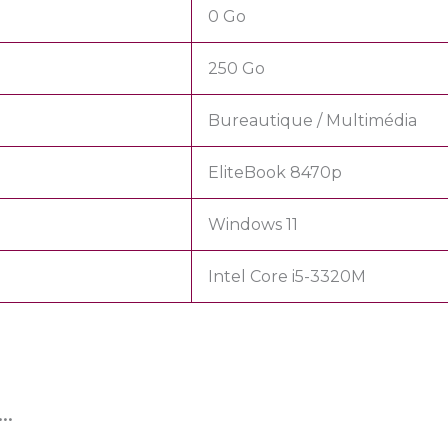
0 Go
250 Go
Bureautique / Multimédia
EliteBook 8470p
Windows 11
Intel Core i5-3320M
i…