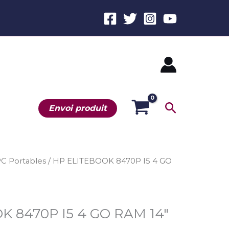
Recherche
Envoi produit
C Portables
/ HP ELITEBOOK 8470P I5 4 GO
K 8470P I5 4 GO RAM 14″