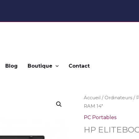
Blog
Boutique
Contact
quantité
Accueil
/
Ordinateurs
/
P
RAM 14″
de
HP
PC Portables
ELITEBOOK
HP ELITEBOO
8470P