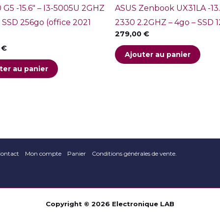
 G5 -15.6″ – I3-5005U 2GHZ
ASUS Zenbook UX31LA -13.3
– SSD 256go (office 2021
2330 2.2GHZ – 4go – SSD 
279,00
€
0
€
Ajouter au panier
ter au panier
ontact
Mon compte
Panier
Conditions générales de vente.
Copyright © 2026 Electronique LAB