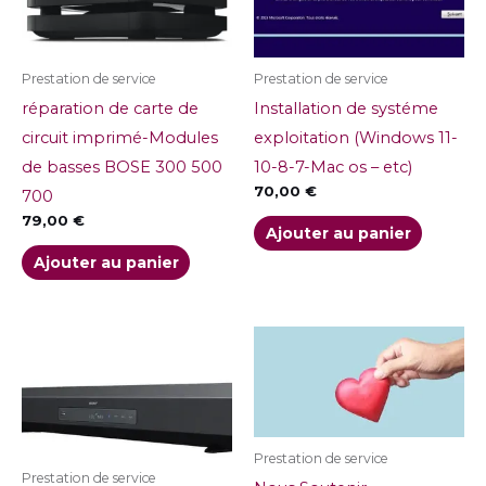
Prestation de service
Prestation de service
réparation de carte de
Installation de systéme
circuit imprimé-Modules
exploitation (Windows 11-
de basses BOSE 300 500
10-8-7-Mac os – etc)
70,00
€
700
79,00
€
Ajouter au panier
Ajouter au panier
Plage
Ce
de
produit
prix :
1,00 €
a
à
5,00 €
plusieu
variatio
Prestation de service
Prestation de service