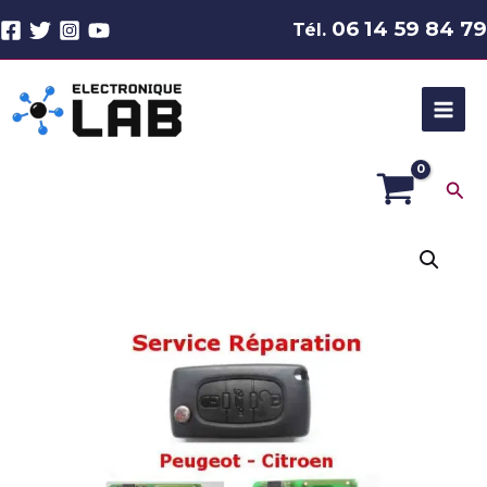
Aller
06 14 59 84 79
Tél.
au
contenu
Rec
quantité
de
Réparation
bouton
clé
voiture
–
Electronique