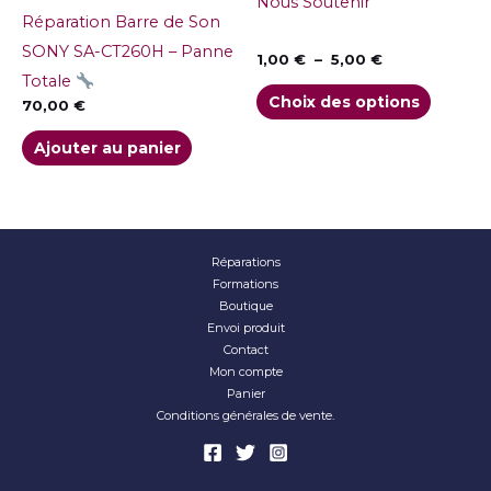
Les
Nous Soutenir
Réparation Barre de Son
option
SONY SA-CT260H – Panne
peuven
1,00
€
–
5,00
€
Totale
être
Choix des options
70,00
€
choisie
Ajouter au panier
sur
la
page
du
Réparations
produit
Formations
Boutique
Envoi produit
Contact
Mon compte
Panier
Conditions générales de vente.