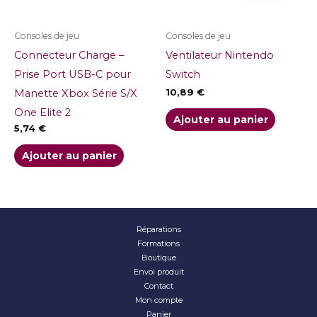
Consoles de jeu
Consoles de jeu
Connecteur Charge –
Ventilateur Nintendo
Prise Port USB-C pour
Switch
10,89
€
Manette Xbox Série S/X
One Elite 2
Ajouter au panier
5,74
€
Ajouter au panier
Réparations
Formations
Boutique
Envoi produit
Contact
Mon compte
Panier