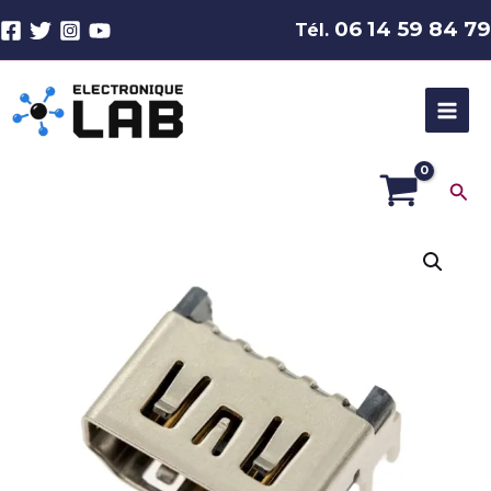
Aller
06 14 59 84 79
Tél.
au
contenu
Rec
quantité
de
Sony
PlayStation
5
|
PS5
|Connecteur
HDMI