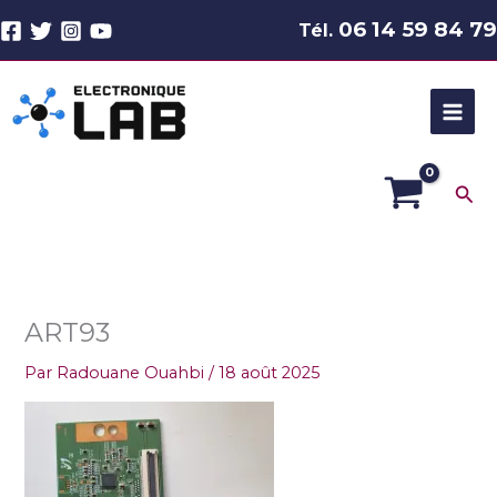
Aller
06 14 59 84 79
Tél.
au
contenu
Rec
ART93
Par
Radouane Ouahbi
/
18 août 2025