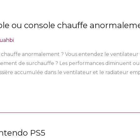
ble ou console chauffe anormalem
uahbi
e chauffe anormalement ? Vous entendez le ventilateu
sement de surchauffe ? Les performances diminuent ou d
ssière accumulée dans le ventilateur et le radiateur em
intendo PS5