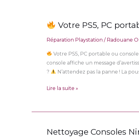
Votre PS5, PC porta
Votre
Réparation Playstation
/
Radouane O
PS5,
PC
Votre PS5, PC portable ou consol
portable
console affiche un message d’avertis
ou
?
N’attendez pas la panne ! La pou
console
chauffe
Lire la suite »
anormalement
?
Nettoyage Consoles N
Nettoyage