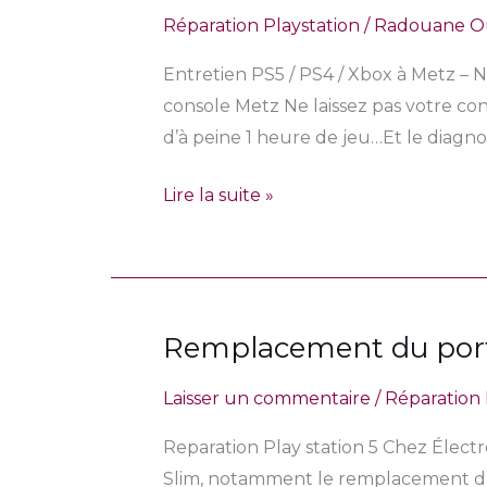
Consoles
Réparation Playstation
/
Radouane O
Nintendo
PS5
Entretien PS5 / PS4 / Xbox à Metz –
console Metz Ne laissez pas votre cons
d’à peine 1 heure de jeu…Et le diagno
Lire la suite »
Remplacement du port
Remplacement
du
Laisser un commentaire
/
Réparation 
port
HDMI
Reparation Play station 5 Chez Élect
de
Slim, notamment le remplacement du