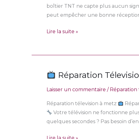
cassée
avec
boîtier TNT ne capte plus aucun sign
:
E-
peut empêcher une bonne réception d
La
Lab
solution
!
Lire la suite »
par
micro-
soudure
avec
Réparation Télevisio
Électronique
Réparation
Lab
Laisser un commentaire
/
Réparation 
Télevision
à
Réparation télevision à metz
Répara
Metz
Votre télévision ne fonctionne plus
–
quelques secondes ? Pas besoin d’en
son
et
Lire la suite »