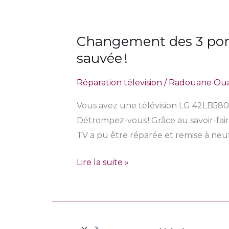
Changement des 3 por
Changement
des
sauvée !
3
Réparation télevision
/
Radouane Ou
ports
HDMI
Vous avez une télévision LG 42LB580
sur
Détrompez-vous ! Grâce au savoir-fai
une
TV a pu être réparée et remise à neu
TV
LG
Lire la suite »
42LB5800
:
encore
une