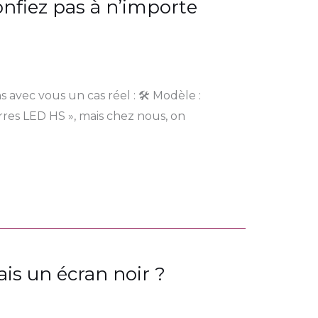
onfiez pas à n’importe
avec vous un cas réel : 🛠 Modèle :
rres LED HS », mais chez nous, on
is un écran noir ?