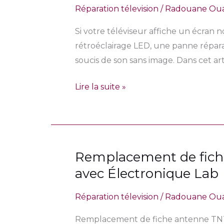
Réparation télevision
/
Radouane Ou
fonctionne
n’importe
plus
qui
Si votre téléviseur affiche un écran 
?
!
rétroéclairage LED, une panne répara
Vous
soucis de son sans image. Dans cet ar
avez
du
Lire la suite »
son
mais
un
écran
Remplacement de fiche
Remplacement
noir
de
avec Électronique Lab
?
fiche
Voici
Réparation télevision
/
Radouane Ou
antenne
la
TNT
solution
Remplacement de fiche antenne TNT ca