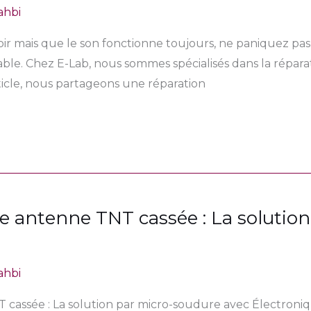
ahbi
noir mais que le son fonctionne toujours, ne paniquez pas
ble. Chez E-Lab, nous sommes spécialisés dans la réparat
ticle, nous partageons une réparation
 antenne TNT cassée : La solutio
ahbi
ssée : La solution par micro-soudure avec Électronique