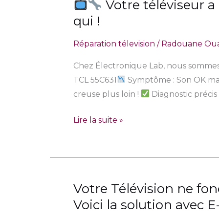
Votre téléviseur a
TV
qui !
sauvée !
Votre
Réparation télevision
/
Radouane Ou
téléviseur
a
Chez Électronique Lab, nous sommes s
du
TCL 55C631
Symptôme : Son OK mai
son
creuse plus loin !
Diagnostic précis 
mais
pas
Lire la suite »
d’image
?
Ne
le
Votre Télévision ne fo
Votre
confiez
Télévision
Voici la solution avec E
pas
ne
à